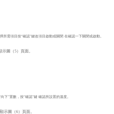
選擇所需項目按“確認”鍵改項目啟動或關閉 在確認一下關閉或啟動。
 顯示圖（5）頁面
。
“向下”置數，按“確認”鍵 確認所設置的溫度
。
鍵 顯示圖（6）頁面
。