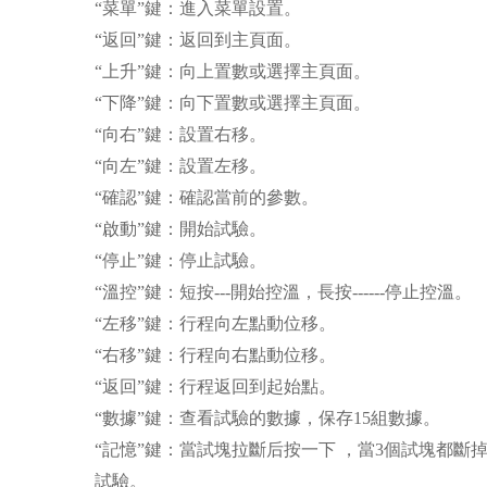
“菜單”鍵：進入菜單設置。
“返回”鍵：返回到主頁面。
“上升”鍵：向上置數或選擇主頁面。
“下降”鍵：向下置數或選擇主頁面。
“向右”鍵：設置右移
。
“向左”鍵：設置左移
。
“確認”鍵：確認當前的參數
。
“啟動”鍵：開始試驗
。
“停止”鍵：停止試驗
。
“溫控”鍵：短按---開始控溫
，
長按------停止控溫
。
“左移”鍵：行程向左點動位移。
“右移”鍵：行程向右點動位移。
“返回”鍵：行程返回到起始點。
“數據”鍵：查看試驗的數據，保存15組數據。
“記憶”鍵：當試塊拉斷后按一下 ，當3個試塊都斷
試驗。