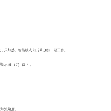
，只加熱。智能模式 制冷和加熱一起工作。
鍵 顯示圖（7）頁面
。
置加減幾度。