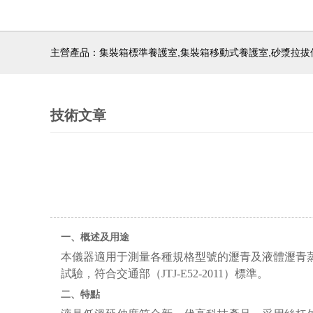
主營產品：集裝箱標準養護室,集裝箱移動式養護室,砂漿拉拔
技術文章
一、概述及用途
本儀器適用于測量各種規格型號的瀝青及液體瀝青
試驗，符合交通部（JTJ-E52-2011）標準。
二、
特點