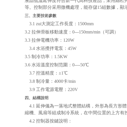
液晶低溫延伸度符合新一代高科技產品，采用絲杠
等。控制部分采用微機處理，能存儲15組數據，顯
三、
主要技術參數
3.1
zui大測定工作長度：1500mm
3.2
拉伸滑板移動速度：0---150mm/min（可調）
3.3
拉伸電機功率：120W
3.4
水浴攪拌電泵：45W
3.5
制冷功率：1.5KW
3.6
水浴溫度控制范圍：0----50℃
3.7
控溫精度：±1℃
3.8
制冷量：4000卡/min
3.9
工作電源電壓：220V
四、
結構說明
4.1
延伸儀為一落地式整體結構，外形為長方形體
縮機、風扇等組成制冷系統，在中間位置的上方有
4.2
控制器按鍵說明：