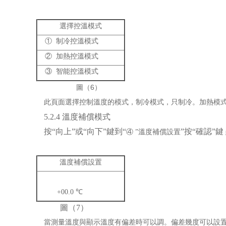
選擇控溫模式
① 制冷控溫模式
② 加熱控溫模式
③ 智能控溫模式
圖（6）
此頁面選擇控制溫度的模式，制冷模式，只制冷。加熱模式
5.2.4 溫度補償模式
按“向上”或“向下”鍵到“
”按“確認”
④
”
溫度補償設置
溫度補償設置
+00.0 ℃
圖（7）
當測量溫度與顯示溫度有偏差時可以調。偏差幾度可以設