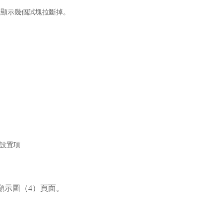
會顯示幾個試塊拉斷掉。
擇設置項
 顯示圖（4）頁面
。