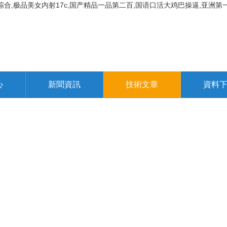
综合,极品美女内射17c,国产精品一品第二百,国语口活大鸡巴操逼,亚洲第
心
新聞資訊
技術文章
資料